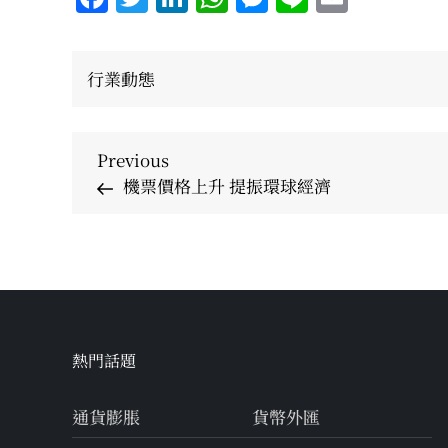
行業動態
Post
Previous
Previous
Post
機票價格上升 提振環球經濟
navigation
熱門話題
通貨膨脹
貨幣外匯