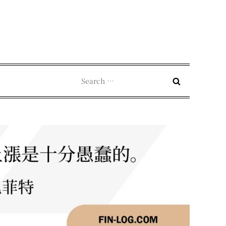
Search
for: