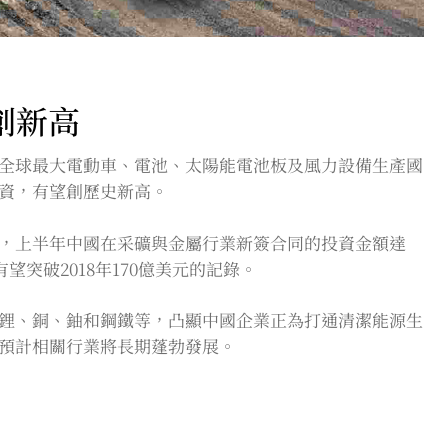
創新高
全球最大電動車、電池、太陽能電池板及風力設備生產國
資，有望創歷史新高。
，上半年中國在采礦與金屬行業新簽合同的投資金額達
望突破2018年170億美元的記錄。
鋰、銅、鈾和鋼鐵等，凸顯中國企業正為打通清潔能源生
預計相關行業將長期蓬勃發展。