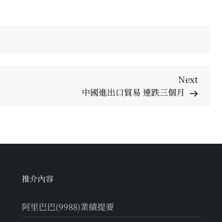
Next
Next
Post
中國進出口貿易 連跌三個月
推介內容
阿里巴巴(9988)業績提要