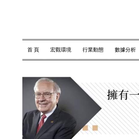
Skip
to
content
首 頁
宏觀環境
行業動態
數據分析