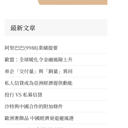
最新文章
阿里巴巴(9988)業績提要
歐盟：全球暖化令金融風險上升
車企「交付量」與「銷量」異同
私人信貸或為亞洲經濟提供動能
投行 VS 私募信貸
沙特與中國合作的附加條件
歐洲奢飾品 中國經濟衰退避風港