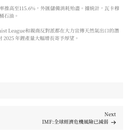
推高至115.6%，外匯儲備消耗殆盡。據統計，瓦卡穆
億桶石油。
nist League和親商反對派都在大力宣傳天然氣出口的潛
 2025 年鋰產量大幅增長寄予厚望。
Next
Next
Post
IMF:全球經濟危機風險已減弱