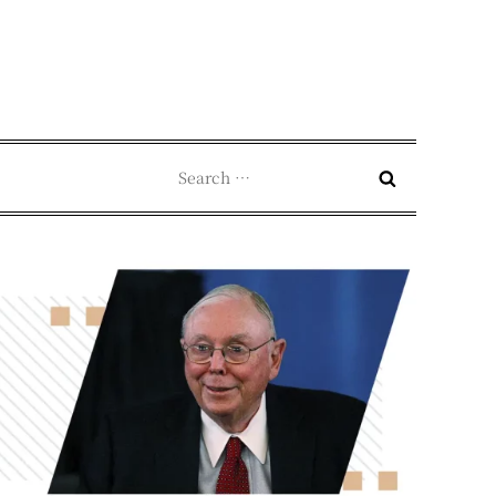
Search
for: