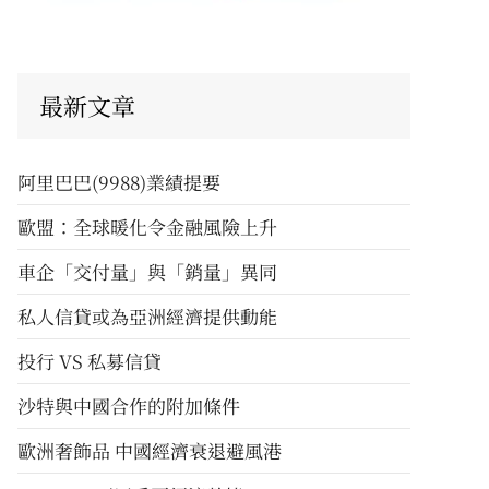
最新文章
阿里巴巴(9988)業績提要
歐盟：全球暖化令金融風險上升
車企「交付量」與「銷量」異同
私人信貸或為亞洲經濟提供動能
投行 VS 私募信貸
沙特與中國合作的附加條件
歐洲奢飾品 中國經濟衰退避風港