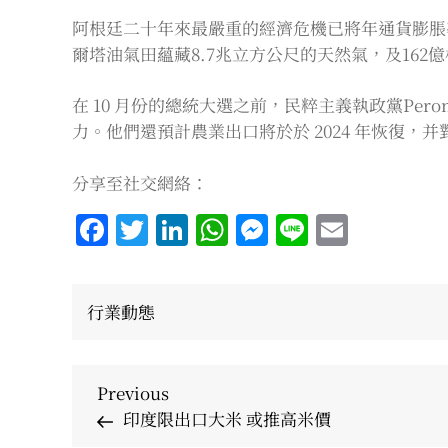
阿根廷二十年來最嚴重的經濟危機已將年通貨膨脹率
爾塔油氣田蘊藏8.7兆立方公尺的天然氣，及162
在 10 月份的總統大選之前，民粹主義執政黨Pero
力。他們還預計農業出口將於於 2024 年恢復，并對
分享至社交網絡：
Facebook
Twitter
LinkedIn
WhatsApp
Messenger
Line
Email
行業動態
Post
Previous
Previous
Post
印度限出口大米 或推高米價