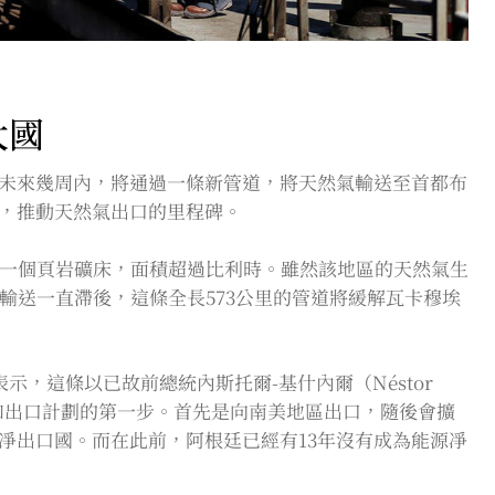
大國
未來幾周內，將通過一條新管道，將天然氣輸送至首都布
，推動天然氣出口的里程碑。
的一個頁岩礦床，面積超過比利時。雖然該地區的天然氣生
料輸送一直滯後，這條全長573公里的管道將緩解瓦卡穆埃
n）表示，這條以已故前總統內斯托爾-基什內爾（Néstor
生產和出口計劃的第一步。首先是向南美地區出口，隨後會擴
凈出口國。而在此前，阿根廷已經有13年沒有成為能源凈