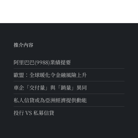
推介內容
阿里巴巴(9988)業績提要
歐盟：全球暖化令金融風險上升
車企「交付量」與「銷量」異同
私人信貸或為亞洲經濟提供動能
投行 VS 私募信貸