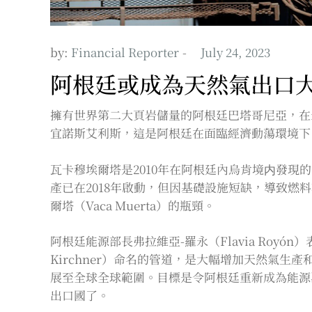
by:
Financial Reporter
阿根廷或成為天然氣出口
擁有世界第二大頁岩儲量的阿根廷巴塔哥尼亞，在
宜諾斯艾利斯，這是阿根廷在面臨經濟動蕩環境下
瓦卡穆埃爾塔是2010年在阿根廷內烏肯境内發現
產已在2018年啟動，但因基礎設施短缺，導致燃
爾塔（Vaca Muerta）的瓶頸。
阿根廷能源部長弗拉維亞-羅永（Flavia Royó
Kirchner）命名的管道，是大幅增加天然氣
展至全球全球範圍。目標是令阿根廷重新成為能源
出口國了。