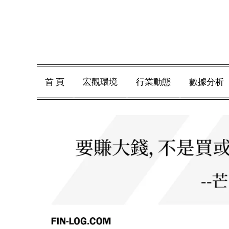
Skip
to
content
首 頁
宏觀環境
行業動態
數據分析