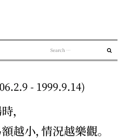
Search
for: