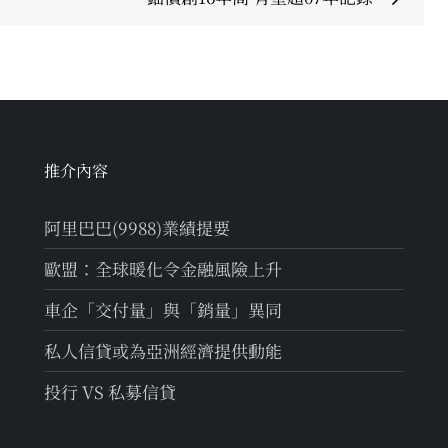
推介內容
阿里巴巴(9988)業績提要
歐盟：全球暖化令金融風險上升
車企「交付量」與「銷量」異同
私人信貸或為亞洲經濟提供動能
投行 VS 私募信貸