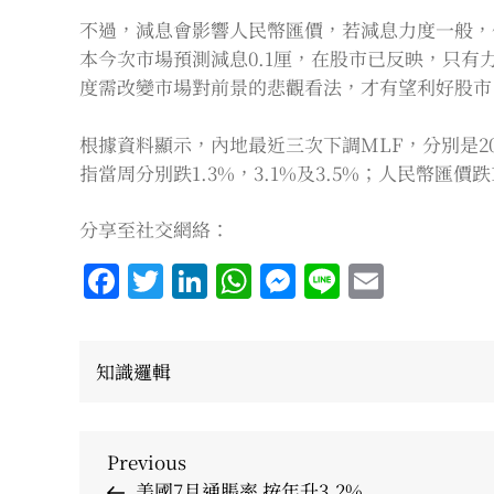
不過，減息會影響人民幣匯價，若減息力度一般，
本今次市場預測減息0.1厘，在股市已反映，只
度需改變市場對前景的悲觀看法，才有望利好股市
根據資料顯示，內地最近三次下調MLF，分別是202
指當周分別跌1.3%，3.1%及3.5%；人民幣匯價跌1.
分享至社交網絡：
Facebook
Twitter
LinkedIn
WhatsApp
Messenger
Line
Email
知識邏輯
Post
Previous
Previous
Post
美國7月通脹率 按年升3.2%