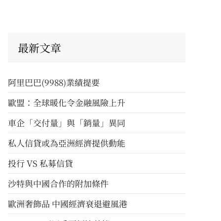
最新文章
阿里巴巴(9988)業績提要
歐盟：全球暖化令金融風險上升
車企「交付量」與「銷量」異同
私人信貸或為亞洲經濟提供動能
投行 VS 私募信貸
沙特與中國合作的附加條件
歐洲奢飾品 中國經濟衰退避風港