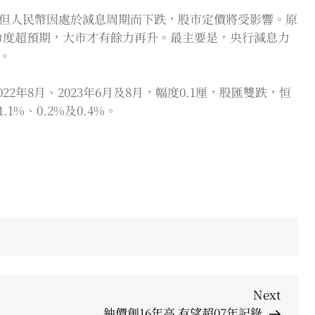
但人民幣因處於減息周期而下跌，股市定價將受影響。原
有力度超預期，大市才有餘力再升。最主要是，央行減息力
。
2年8月、2023年6月及8月，幅度0.1厘，股匯雙跌，恒
1%、0.2%及0.4%。
Next
Next
Post
鈾價創16年高 有望超07年記錄