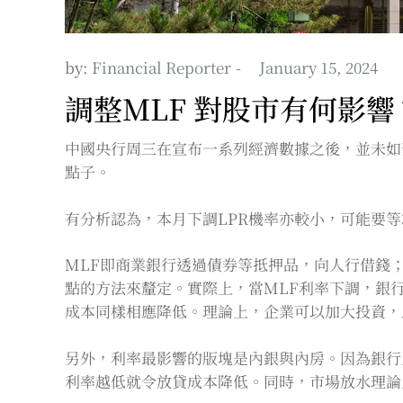
by:
Financial Reporter
調整MLF 對股市有何影響
中國央行周三在宣布一系列經濟數據之後，並未如預
點子。
有分析認為，本月下調LPR機率亦較小，可能要等
MLF即商業銀行透過債券等抵押品，向人行借錢；
點的方法來釐定。實際上，當MLF利率下調，銀
成本同樣相應降低。理論上，企業可以加大投資，
另外，利率最影響的版塊是內銀與內房。因為銀行
利率越低就令放貸成本降低。同時，市場放水理論