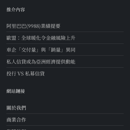
推介內容
阿里巴巴(9988)業績提要
歐盟：全球暖化令金融風險上升
車企「交付量」與「銷量」異同
私人信貸或為亞洲經濟提供動能
投行 VS 私募信貸
網站鏈接
關於我們
商業合作