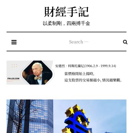
Skip
財經手記
to
content
以柔制剛，四兩搏千金
Search
for: