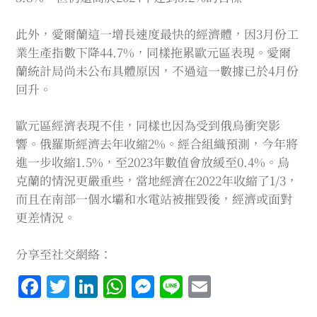
此外，愛爾蘭這一增長速度最快的經濟體，因3月份工
業生產指數下降44.7%，同樣拖累歐元區表現。愛爾
蘭統計局尚未公布具體原因，不過這一數據已於4月份
回升。
歐元區經濟表現不佳，同樣也因為受到俄烏衝突影
響。俄羅斯經濟去年收縮2%。經合組織預測，今年將
進一步收縮1.5%，至2023年數值會放緩至0.4%。烏
克蘭的情況更嚴重些，當地經濟在2022年收縮了1/3，
而且在南部一個水壩和水電站被摧毀後，經濟或面對
更差情況。
分享至社交網絡：
Facebook
Twitter
LinkedIn
WhatsApp
Messenger
Line
Email