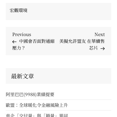
宏觀環境
Post
Previous
Next
Previous
Next
Post
Post
中國會否面對通縮
美擬允許盟友 在華續售
navigation
壓力？
芯片
最新文章
阿里巴巴(9988)業績提要
歐盟：全球暖化令金融風險上升
車企「交付量」與「銷量」異同