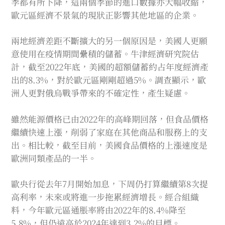
季都有所下降，這兩個季節的進口數據亦大幅收縮，
歐元區經濟不景氣的現狀正影響其他地區的企業。
兩地經濟差距不斷擴大的另一個原因是，美國人更願
意使用在疫情期間纍積的儲蓄。牛津經濟研究院估
計，截至2022年底，美國的超額儲蓄約占年度經濟產
出的8.3%，對於歐元區剛剛超過5%。調查顯示，歐
洲人更對俄烏戰爭帶來的不確定性，產生疑慮。
雖然能源價格已由2022年的高峰期回落，但食品價格
繼續快速上漲，削弱了家庭在其他商品和服務上的支
出。相比較，截至目前，美國食品價格的上漲速度是
歐洲同類產品的一半。
歐央行從去年7月開始加息，下周仍打算繼續第8次提
高利率，未來或將進一步拖累經濟增長。經合組織
料，今年歐元區通脹率將由2022年的8.4%降至
5.8%，但仍遠高於2024年達到3.2%的目標。