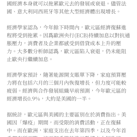
國經濟本身就可以拖累歐元去的發展或衰退。儘管法
國、意大利同西班牙等其他大型經濟體出現增長。
經濟學家認為，今年餘下時間內，歐元區經濟復蘇進
程將受到拖累。因爲歐洲央行(ECB)持續加息以對抗通
脹壓力，消費者及企業都感受到借貸成本上升的壓
力。大多數分析師認爲，歐元區陷入衰退，仍未能阻
止歐央行繼續加息。
經濟學家預計，隨著能源開支賬單下降，家庭預算壓
力將在包括六月的三個月內恢復增長，但力度可能較
疲弱。經濟與合作發展組織早前預測，今年歐元區的
經濟增長0.9%，大約是美國的一半。
据統計，歐元區與美國的主要區別在於消費指出。美
國因「爆疫」期間，而受限的消費活動，正在復蘇
中。而在歐洲，家庭支出在去年第四季，以及今年首