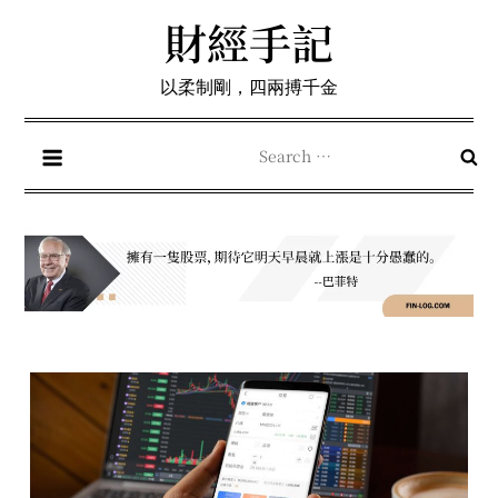
Skip
財經手記
to
content
以柔制剛，四兩搏千金
Search
for: