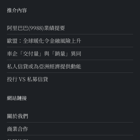
推介內容
阿里巴巴(9988)業績提要
歐盟：全球暖化令金融風險上升
車企「交付量」與「銷量」異同
私人信貸或為亞洲經濟提供動能
投行 VS 私募信貸
網站鏈接
關於我們
商業合作